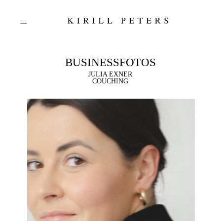
BUSINESSFOTOS
JULIA EXNER
Start
COUCHING
Portfolio
Über mich
Reportagen